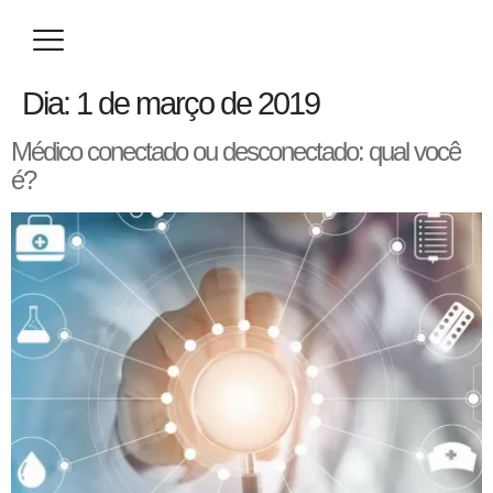
Eventos / Congressos
Especialização / Prova de Título
Seja um Parceiro
Dia:
1 de março de 2019
Médico conectado ou desconectado: qual você
é?