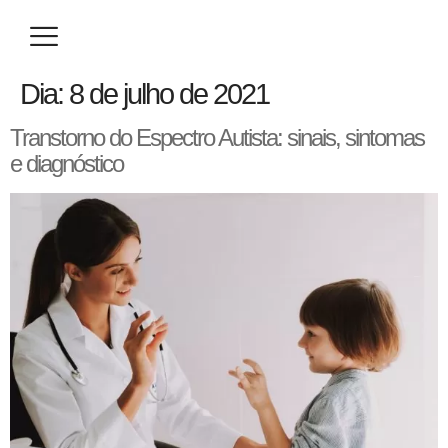
Eventos / Congressos
Especialização / Prova de Título
Seja um Parceiro
Dia:
8 de julho de 2021
Transtorno do Espectro Autista: sinais, sintomas
e diagnóstico