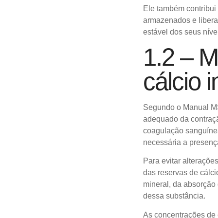
Ele também contribui 
armazenados
e liber
estável dos seus níve
1.2 – 
cálcio i
Segundo o Manual MSD
adequado
da contraç
coagulação sanguíne
necessária a presen
Para evitar alteraçõ
das reservas de cál
mineral, da absorção 
dessa substância.
As concentrações de c