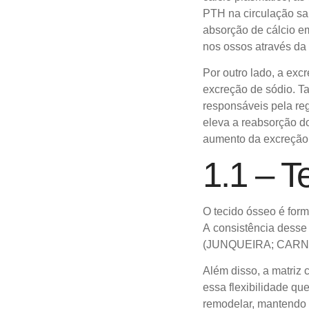
PTH na circulação sa
absorção de cálcio em 
nos ossos através d
Por outro lado, a exc
excreção de sódio. Ta
responsáveis pela re
eleva a reabsorção d
aumento da excreção
1.1 – T
O tecido ósseo é form
A
consistência desse 
(JUNQUEIRA;
CARNE
Além disso, a matriz 
essa
flexibilidade q
remodelar,
mantendo 