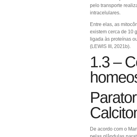
pelo
transporte reali
intracelulares.
Entre elas, as mitocô
existem
cerca de 10 g
ligada às proteínas
ou
(LEWIS III, 2021b).
1.3 – C
homeos
Parato
Calcito
De acordo com o Manu
pelas
glândulas parat