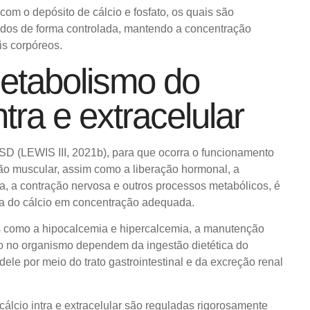
com o depósito de cálcio e fosfato, os quais são
ados de forma controlada, mantendo a concentração
is corpóreos.
Metabolismo do
ntra e extracelular
 (LEWIS III, 2021b), para que ocorra o funcionamento
ão muscular, assim como a liberação hormonal, a
a,
a contração nervosa e outros processos metabólicos, é
ça do
cálcio em concentração adequada.
es como a hipocalcemia e
hipercalcemia, a manutenção
cio no organismo dependem da
ingestão dietética do
dele por meio do trato gastrointestinal e
da excreção renal
álcio intra e extracelular são reguladas rigorosamente