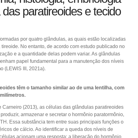
a das paratireoides e tecido
formadas por quatro glândulas, as quais estão localizadas
a tireoide. No entanto, de acordo com estudo publicado no
zação e a quantidade delas podem variar. As glândulas
penham papel fundamental para a manutenção dos níveis
o (LEWIS III, 2021a).
reoides têm o tamanho similar ao de uma lentilha, com
milímetros.
Carneiro (2013), as células das glândulas paratireoides
produzir, armazenar e secretar o hormônio paratormônio,
TH. Essa substância tem entre suas principais funções o
ricos de cálcio. Ao identificar a queda dos níveis de
 células acionam uma resposta: a liberação do hormônio