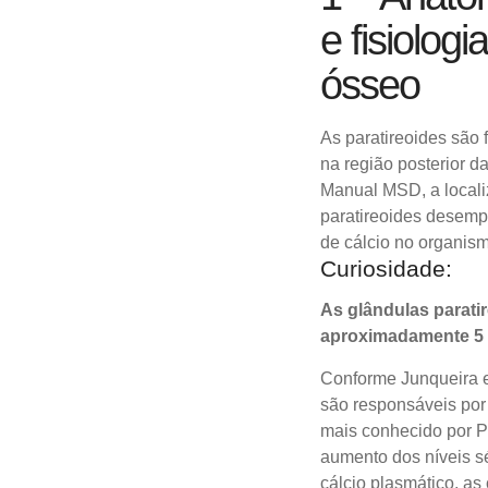
e fisiologi
ósseo
As paratireoides são 
na região posterior d
Manual MSD, a locali
paratireoides desem
de cálcio no organism
Curiosidade:
As glândulas parati
aproximadamente 5 
Conforme Junqueira e 
são responsáveis por 
mais conhecido por P
aumento dos níveis sé
cálcio plasmático, as