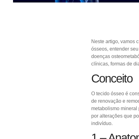
Neste artigo, vamos c
ósseos, entender seu
doenças osteometaból
clínicas, formas de di
Conceito
O tecido ósseo é cons
de renovação e remod
metabolismo mineral
por alterações que p
indivíduo.
1 – Anatom