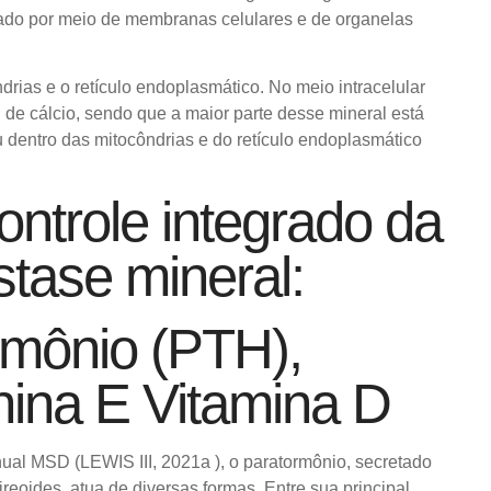
zado por meio de membranas celulares e de organelas
ndrias e o retículo endoplasmático. No meio intracelular
 de cálcio, sendo que a maior parte desse mineral está
 dentro das mitocôndrias e do retículo endoplasmático
ontrole integrado da
tase mineral:
rmônio (PTH),
nina E Vitamina D
al MSD (LEWIS III, 2021a ), o paratormônio, secretado
ireoides, atua de diversas formas. Entre sua principal