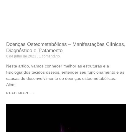
Doenças Osteometabólicas – Manifestações Clínicas,
Diagnóstico e Tratamento
6 de julho de 2023
1 comentário
Neste artigo, vamos conhecer melhor as estruturas e a
fisiologia dos tecidos ósseos, entender seu funcionamento e as
causas do desenvolvimento de doenças osteometabólicas.
Além
READ MORE →