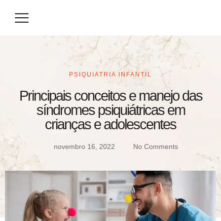
Eventos / Congressos
Especialização / Prova de Título
Seja um Parceiro
PSIQUIATRIA INFANTIL
Principais conceitos e manejo das
síndromes psiquiátricas em
crianças e adolescentes
novembro 16, 2022
No Comments