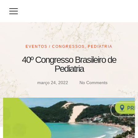
Eventos / Congressos
Especialização / Prova de Título
Seja um Parceiro
EVENTOS / CONGRESSOS
,
PEDIATRIA
40º Congresso Brasileiro de
Pediatria
março 24, 2022
No Comments