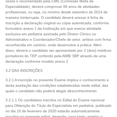
vezes o recomendado pela CME (Comissão Mista de
Especialidade), deverá comprovar 06 anos de atividades
profissionais, ou seja, no mínimo desde setembro de 2014 de
maneira ininterrupta. O candidato deverá anexar à ficha de
inscrição a declaração original ou cópia autenticada, conforme
formulário anexo 1 da Instituição em que exerce atividade
exclusiva em pediatria assinada pelo Diretor Clínico ou
Administrativo e Coordenador/Chefe de setor, ambos com firma
reconhecida em cartório, onde desenvolve a prática. Além
disso, deverá o candidato ser apresentado por 2 (dois) médicos
portadores do TEP conferido pela AMB/ SBP através de uma
declaração conforme modelo anexo 2.
3.2 DAS INSCRIÇÕES
3.2.1 A inscrição no presente Exame implica o conhecimento e
tácita aceitação das condições estabelecidas neste edital, das
quais o candidato não poderá alegar desconhecimento.
3.2.1.1 Os candidatos inscritos no Edital do Exame nacional
para Obtenção do Título de Especialista em pediatria, publicado
no dia 10 de fevereiro de 2020 estarão automaticamente
inscritos no presente edital, devendo, para tanto, prestar o