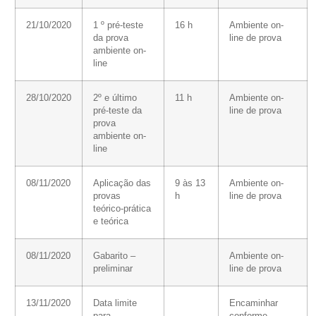
21/10/2020
1 º pré-teste
16 h
Ambiente on-
da prova
line de prova
ambiente on-
line
28/10/2020
2º e último
11 h
Ambiente on-
pré-teste da
line de prova
prova
ambiente on-
line
08/11/2020
Aplicação das
9 às 13
Ambiente on-
provas
h
line de prova
teórico-prática
e teórica
08/11/2020
Gabarito –
Ambiente on-
preliminar
line de prova
13/11/2020
Data limite
Encaminhar