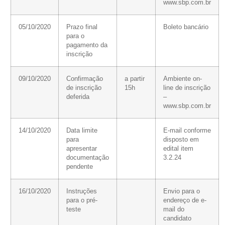
www.sbp.com.br
05/10/2020
Prazo final
Boleto bancário
para o
pagamento da
inscrição
09/10/2020
Confirmação
a partir
Ambiente on-
de inscrição
15h
line de inscrição
deferida
–
www.sbp.com.br
14/10/2020
Data limite
E-mail conforme
para
disposto em
apresentar
edital item
documentação
3.2.24
pendente
16/10/2020
Instruções
Envio para o
para o pré-
endereço de e-
teste
mail do
candidato