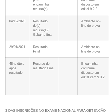
para
conforme
encaminhar
disposto em
recurso(s)
edital 9.2.2
04/12/2020
Resultado
Ambiente on-
do(s)
line de prova
recurso(s)/
Gabarito final
29/01/2021
Resultado
Ambiente on-
Final
line de prova
48hs úteis
Recurso do
Encaminhar
após
resultado Final
conforme
resultado
disposto em
edital item 9.3.2
3 DAS INSCRIÇÕES NO EXAME NACIONAL PARA OBTENÇÃO