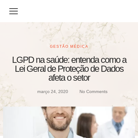
Eventos / Congressos
Especialização / Prova de Título
Seja um Parceiro
GESTÃO MÉDICA
LGPD na saúde: entenda como a
Lei Geral de Proteção de Dados
afeta o setor
março 24, 2020
No Comments