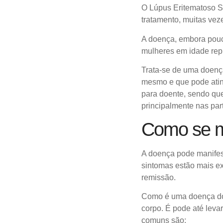
O Lúpus Eritematoso S
tratamento, muitas vez
A doença, embora pouco
mulheres em idade rep
Trata-se de uma
doença
mesmo e que pode ating
para doente, sendo qu
principalmente nas par
Como se m
A doença pode manifest
sintomas estão mais e
remissão.
Como é uma doença do 
corpo. É pode até leva
comuns são: