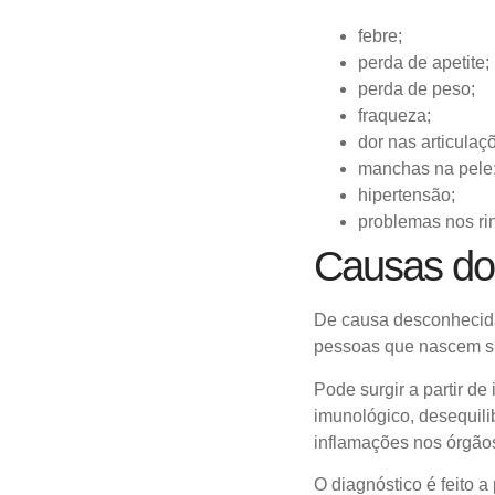
febre;
perda de apetite;
perda de peso;
fraqueza;
dor nas articulaç
manchas na pele
hipertensão;
problemas nos ri
Causas do
De causa desconhecida,
pessoas que nascem su
Pode surgir a partir de
imunológico, desequil
inflamações nos órgão
O diagnóstico é feito 