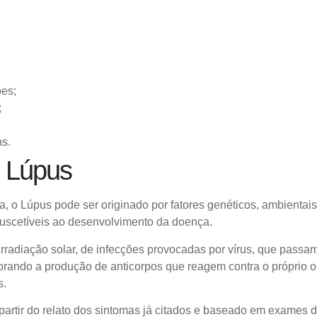
ões;
;
ns.
 Lúpus
 o Lúpus pode ser originado por fatores genéticos, ambientai
scetíveis ao desenvolvimento da doença.
 irradiação solar, de infecções provocadas por vírus, que passam
ibrando a produção de anticorpos que reagem contra o próprio
s.
a partir do relato dos sintomas já citados e baseado em exames 