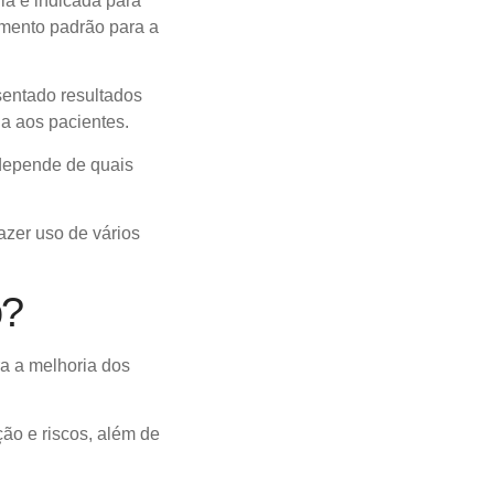
la é indicada para
amento padrão para a
sentado resultados
da aos pacientes.
 depende de quais
azer uso de vários
o?
a a melhoria dos
ão e riscos, além de