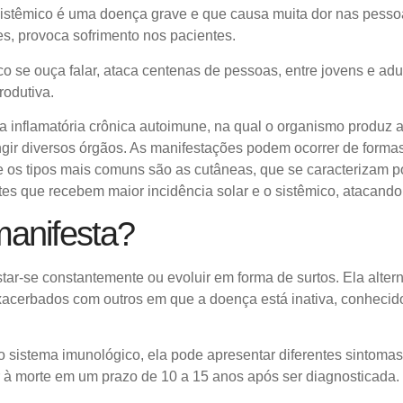
istêmico é uma doença grave e que causa muita dor nas pesso
es, provoca sofrimento nos pacientes.
 se ouça falar, ataca centenas de pessoas, entre jovens e adu
rodutiva.
 inflamatória crônica autoimune
, na qual o organismo produz a
ir diversos órgãos. As manifestações podem ocorrer de formas
e os tipos mais comuns são as cutâneas, que se caracterizam p
tes que recebem maior incidência solar e o sistêmico, atacando
anifesta?
ar-se constantemente ou evoluir em forma de surtos. Ela alter
xacerbados com outros em que a doença está inativa, conhecid
sistema imunológico, ela pode apresentar diferentes sintomas
r à morte em um prazo de 10 a 15 anos após ser diagnosticada