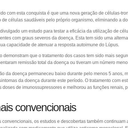
ido com esta conquista é que uma nova geração de células-tro
o de células saudáveis pelo próprio organismo, eliminando a d
divulgado um estudo para testar a eficácia da utilização de cél
ntes com graus severos da doença. Esta tem sido uma alternat
sua capacidade de atenuar a resposta autoimune do Lúpus.
o demonstram que o tratamento dos casos tem sido mais seguro
sentaram remissão total da doença ou tiveram um número menor
ção da doença permaneceu baixo durante pelo menos 5 anos, 
intomas da doença durante este período. O tratamento com esta
as doses de imunossupressores e melhorou as funções renais, 
ais convencionais
is convencionais, os estudos e descobertas também continuam 