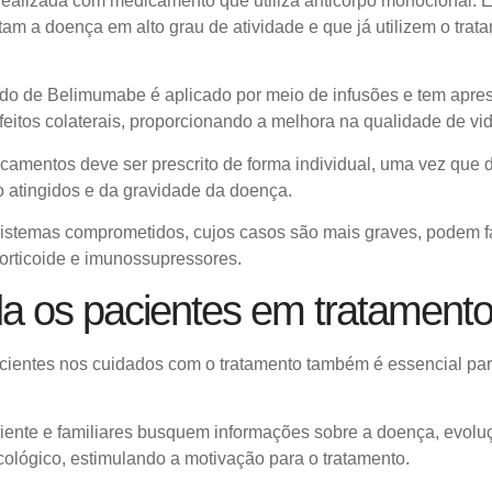
 realizada com medicamento que utiliza anticorpo monoclonal. E
am a doença em alto grau de atividade e que já utilizem o trat
do de Belimumabe é aplicado por meio de infusões e tem apre
efeitos colaterais, proporcionando a melhora na qualidade de vi
camentos deve ser prescrito de forma individual, uma vez que
 atingidos e da gravidade da doença.
sistemas comprometidos, cujos casos são mais graves, podem f
rticoide e imunossupressores.
a os pacientes em tratament
cientes nos cuidados com o tratamento também é essencial par
iente e familiares busquem informações sobre a doença, evoluç
cológico, estimulando a motivação para o tratamento.