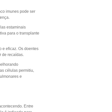
nco imunes pode ser
oença.
ulas estaminais
iva para o transplante
 e eficaz. Os doentes
 de recaídas.
melhorando
s células permitiu,
pulmonares e
acontecendo. Entre