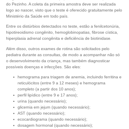
do Pezinho. A coleta da primeira amostra deve ser realizada
logo ao nascer, visto que o teste é oferecido gratuitamente pelo
Ministério da Saúde
em todo país.
Entre os distúrbios detectados no teste, estão a fenilcetonúria,
hipotireoidismo congênito, hemoglobinopatias, fibrose cística,
hiperplasia adrenal congênita e deficiência de biotinidase.
Além disso, outros exames de rotina são solicitados pelo
pediatra durante as consultas, de modo a acompanhar não só
o desenvolvimento da criança, mas também diagnosticar
possíveis doenças e infecções. São eles:
hemograma para triagem de anemia, incluindo ferritina e
reticulócitos (entre 9 a 12 meses) e hemograma
completo (a partir dos 10 anos);
perfil lipídico (entre 9 e 17 anos);
urina (quando necessário);
glicemia em jejum (quando necessário);
AST (quando necessário);
ecocardiograma (quando necessário);
dosagem hormonal (quando necessário);