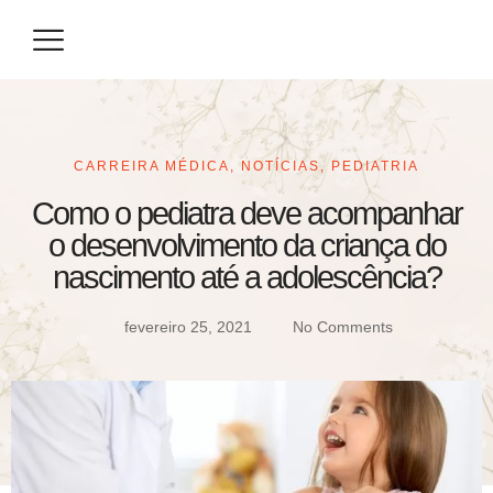
Eventos / Congressos
Especialização / Prova de Título
Seja um Parceiro
CARREIRA MÉDICA
,
NOTÍCIAS
,
PEDIATRIA
Como o pediatra deve acompanhar
o desenvolvimento da criança do
nascimento até a adolescência?
fevereiro 25, 2021
No Comments