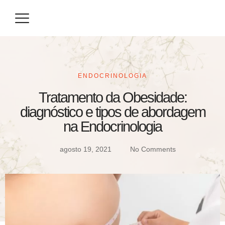
Eventos / Congressos
Especialização / Prova de Título
Seja um Parceiro
ENDOCRINOLOGIA
Tratamento da Obesidade:
diagnóstico e tipos de abordagem
na Endocrinologia
agosto 19, 2021
No Comments